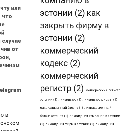
компанию в
чту или
эстонии
(2)
как
 что
закрыть фирму в
ше
ой
эстонии
(2)
 случае
учив от
коммерческий
фон,
кодекс
(2)
ричинам
коммерческий
регистр
(2)
elegram
коммерческий регистр
эстонии
(1)
ликвидатор
(1)
ликвидатор фирмы
(1)
ликвидационный баланс
(1)
ликвидационный
ю в
баланс эстония
(1)
ликвидация компании в эстонии
тонском
(1)
ликвидация фирм в эстонии
(1)
ликвидация