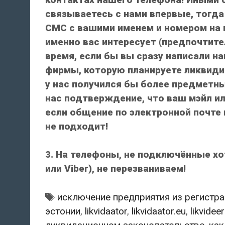
связываетесь с нами впервые, тогда
СМС с вашими именем и номером на 
именно вас интересует (предпочтит
время, если бы вы сразу написали н
фирмы, которую планируете ликвидир
у нас получился бы более предметный
нас подтверждение, что ваш мэйл ил
если общение по электронной почте 
не подходит!
3. На телефоны, не подключённые хо
или Viber), не перезваниваем!
исключение предприятия из регистр
эстонии
,
likvidaator
,
likvidaator.eu
,
likvideer