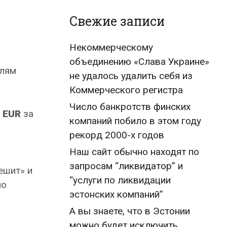
Свежие записи
Некоммерческому
объединению «Слава Украине»
елям
не удалось удалить себя из
Коммерческого регистра
Число банкротств финских
 EUR
за
компаний побило в этом году
рекорд 2000-х годов
Наш сайт обычно находят по
запросам “ликвидатор” и
ешит» и
“услуги по ликвидации
но
эстонских компаний”
А вы знаете, что в Эстонии
можно будет исключить