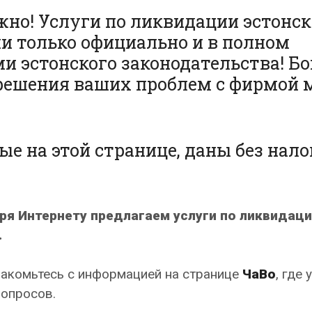
жно! Услуги по ликвидации эстонс
и только официально и в полном
ми
эстонского законодательства! Б
 решения ваших проблем с фирмой 
е на этой странице, даны без нало
ря Интернету предлагаем услуги по ликвидац
.
накомьтесь c информацией на странице
ЧаВо
, где 
вопросов.