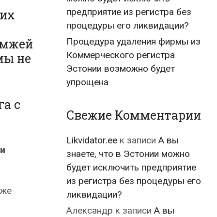
предприятие из регистра без
ких
процедуры его ликвидации?
омжей
Процедура удаления фирмы из
Коммерческого регистра
мы не
Эстонии возможно будет
упрощена
га с
Свежие Комментарии
Likvidator.ee
к записи
А вы
ии
знаете, что в Эстонии можно
будет исключить предприятие
из регистра без процедуры его
уже
ликвидации?
Александр
к записи
А вы