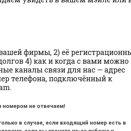
е вашей фирмы, 2) её регистрационн
долгов 4) как и когда с вами можно
ные каналы связи для нас — адрес
ер телефона, подключённый к
ram.
м номером не отвечаем!
только в случае, если входящий номер есть в
ловами, если вы звоните из-за рубежа и