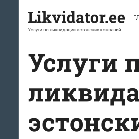
Перейти
Likvidator.ee
к
Г
содержимому
Услуги по ликвидации эстонских компаний
Услуги 
ликвид
эстонск