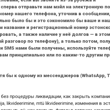
 сперва отправьте нам мэйл на электронную по
номер нашего телефона, уточнив в сообщении,
ельно было бы и это сэкономило бы ваше и на
ам название и регистрационный номер эстонск
овать, а также наличие у неё долгов — в этом
 разговор по телефону), а только потом, пол
и SMS нами были получены, используйте теле
вам принципиально или по каким-то другим п
тя бы к одному из мессенджеров (WhatsApp, T
а без процедуры ликвидации
,
как закрыть компани
ija
,
likvideerimine
,
mtü likvideerimine
,
изменения в эс