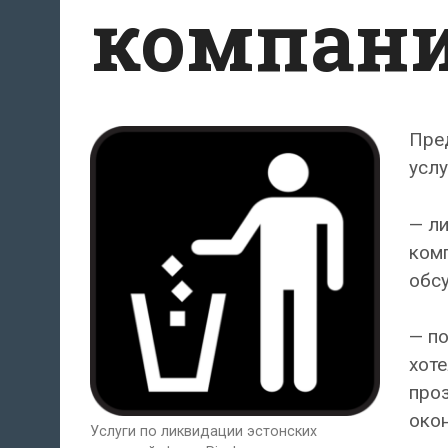
компан
Пре
услу
— ли
комп
обсу
— по
хоте
про
окон
Услуги по ликвидации эстонских