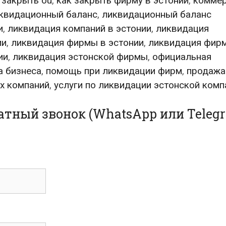
 закрыть oü
,
как закрыть фирму в эстонии
,
коммер
квидационный баланс
,
ликвидационный баланс
и
,
ликвидация компаний в эстонии
,
ликвидация
ии
,
ликвидация фирмы в эстонии
,
ликвидация фир
ии
,
ликвидация эстонской фирмы
,
официальная
а бизнеса
,
помощь при ликвидации фирм
,
продажа
их компаний
,
услуги по ликвидации эстонской комп
ратный звонок (WhatsApp или Teleg