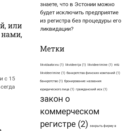
знаете, что в Эстонии можно
будет исключить предприятие
из регистра без процедуры его
й, или
ликвидации?
 нами,
Метки
likvidaator.eu
(1)
likvideerija
(1)
likvideerimine
(1)
mtü
likvideerimine
(1)
банкротства финских компаний
(1)
и с 15
банкротство
(1)
бронирование названия
всегда
юридического лица
(1)
гражданский иск
(1)
закон о
коммерческом
регистре
(2)
закрыть фирму в
в