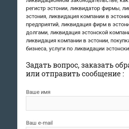
ликвидационном законодательстве
,
как
регистр эстонии
,
ликвидатор фирмы
,
ли
эстония
,
ликвидация компании в эстони
предприятий
,
ликвидация фирм в эстон
долгами
,
ликвидация эстонской компан
ликвидация компании в эстонии
,
покупк
бизнеса
,
услуги по ликвидации эстонск
Задать вопрос, заказать об
или отправить сообщение :
Ваше имя
Ваш e-mail