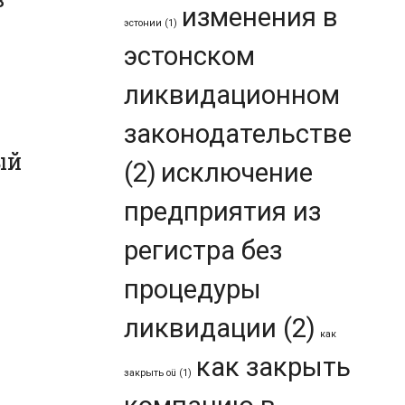
изменения в
эстонии
(1)
эстонском
ликвидационном
законодательстве
ый
(2)
исключение
предприятия из
регистра без
процедуры
ликвидации
(2)
как
как закрыть
закрыть oü
(1)