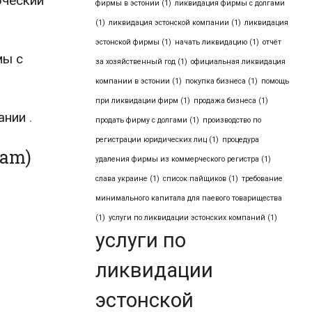
ческий
фирмы в эстонии
(1)
ликвидация фирмы с долгами
(1)
ликвидация эстонской компании
(1)
ликвидация
эстонской фирмы
(1)
начать ликвидацию
(1)
отчёт
мы с
за хозяйственный год
(1)
официальная ликвидация
компании в эстонии
(1)
покупка бизнеса
(1)
помощь
при ликвидации фирм
(1)
продажа бизнеса
(1)
ании
.
продать фирму с долгами
(1)
производство по
регистрации юридических лиц
(1)
процедура
ram)
удаления фирмы из коммерческого регистра
(1)
слава украине
(1)
список пайщиков
(1)
требование
минимального капитала для паевого товарищества
(1)
услуги по ликвидации эстонских компаний
(1)
услуги по
ликвидации
эстонской