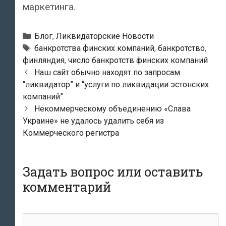
маркетинга.
Рубрики
Блог
,
Ликвидаторские Новости
Метки
банкротства финских компаний
,
банкротство
,
финляндия
,
число банкротств финских компаний
Навигация
Наш сайт обычно находят по запросам
по
“ликвидатор” и “услуги по ликвидации эстонских
записям
компаний”
Некоммерческому объединению «Слава
Украине» не удалось удалить себя из
Коммерческого регистра
Задать вопрос или оставить
комментарий
комментарий