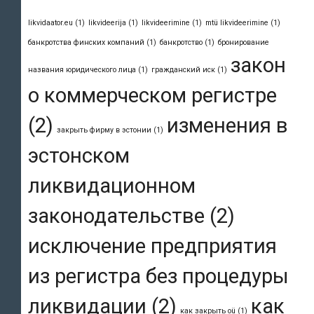
likvidaator.eu
(1)
likvideerija
(1)
likvideerimine
(1)
mtü likvideerimine
(1)
банкротства финских компаний
(1)
банкротство
(1)
бронирование
закон
названия юридического лица
(1)
гражданский иск
(1)
о коммерческом регистре
(2)
изменения в
закрыть фирму в эстонии
(1)
эстонском
ликвидационном
законодательстве
(2)
исключение предприятия
из регистра без процедуры
ликвидации
(2)
как
как закрыть oü
(1)